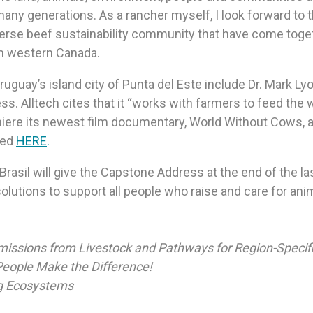
ny generations. As a rancher myself, I look forward to 
iverse beef sustainability community that have come tog
m western Canada.
guay’s island city of Punta del Este include Dr. Mark Lyo
. Alltech cites that it “works with farmers to feed the w
emiere its newest film documentary, World Without Cows,
ewed
HERE
.
asil will give the Capstone Address at the end of the la
lutions to support all people who raise and care for ani
missions from Livestock and Pathways for Region-Specif
People Make the Difference!
ng Ecosystems