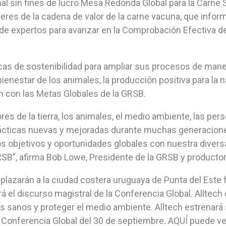
nal sin fines de lucro Mesa Redonda Global para la Carne
íderes de la cadena de valor de la carne vacuna, que info
 de expertos para avanzar en la Comprobación Efectiva de 
cas de sostenibilidad para ampliar sus procesos de maner
 bienestar de los animales, la producción positiva para la 
ón con las Metas Globales de la GRSB.
es de la tierra, los animales, el medio ambiente, las pe
ácticas nuevas y mejoradas durante muchas generacione
los objetivos y oportunidades globales con nuestra diver
RSB”, afirma Bob Lowe, Presidente de la GRSB y producto
azarán a la ciudad costera uruguaya de Punta del Este fi
á el discurso magistral de la Conferencia Global. Alltech 
tas sanos y proteger el medio ambiente. Alltech estrenar
onferencia Global del 30 de septiembre. AQUÍ puede verse