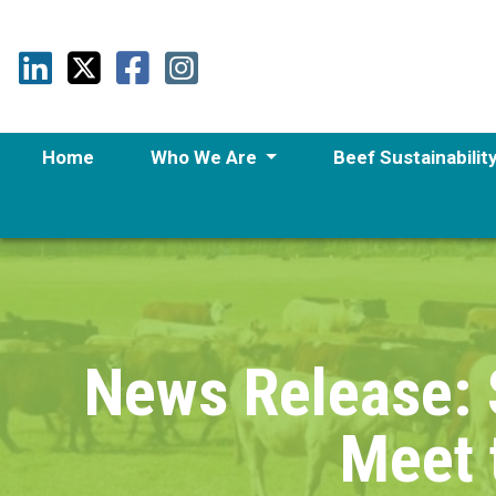
Home
Who We Are
Beef Sustainabilit
News Release: 
Meet 